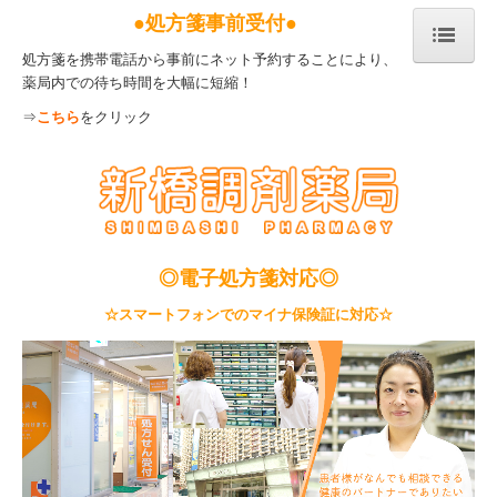
●処方箋事前受付●
処方箋を携帯電話から事前にネット予約することにより、
薬局内での待ち時間を大幅に短縮！
ホーム
⇒
こちら
をクリック
当薬局について
処方箋受付≪ネット予約≫
マイナ受付
アクセス
◎電子処方箋
対応◎
採用情報
☆スマートフォンでのマイナ保険証に対応☆
お問合せ
個人情報保護方針